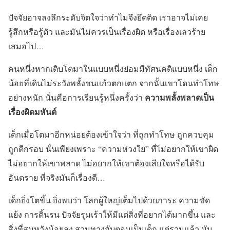
ปัจจัยอาจลงลึกระดับจิตใจว่าทำไมจึงยึดติด เราอาจไม่เคย
รู้สึกหรือรู้ตัว และมันไม่ควรเป็นเรื่องผิด หรือเรื่องเลวร้าย
เสมอไป…
คนหนึ่งหากเติบโตมาในแบบหนึ่งย่อมมีทัศนคติแบบหนึ่ง เด็ก
น้อยที่เดินไม่ระวังพลั้งชนแก้วตกแตก จากนั้นเขาโดนทำโทษ
ความพลั้งพลาดเป็น
อย่างหนัก นั่นคือการเรียนรู้หนึ่งครั้งว่า
เรื่องผิดมหันต์
เด็กเมื่อโตมาอีกหน่อยต้องเข้าใจว่า ที่ถูกทำโทษ ถูกควบคุม
ถูกตีกรอบ นั่นเพียงเพราะ “ความห่วงใย” ที่ไม่อยากให้เขาผิด
ไม่อยากให้เขาพลาด ไม่อยากให้เขาต้องเสียใจหรือได้รับ
อันตราย ที่จริงมันก็เรื่องดี…
เด็กยิ่งโตขึ้น ยิ่งพบว่า โลกผู้ใหญ่เต็มไปด้วยภาระ ความขัด
แย้ง การดิ้นรน ปัจจัยรุมเร้าให้มีแต่สิ่งที่อยากได้มากขึ้น และ
สิ่งที่สมหวังน้อยลง สวนทางกับตอนเป็นเด็ก แต่รวมแล้ว มัน