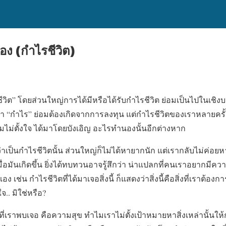
เอง (กำไรชีวิต)
ิต” โดยส่วนใหญ่การได้มีหรือได้รับกำไรชีวิต ย่อมเป็นไปในเชิงบวก เ
า “กำไร” ย่อมต้องเกิดจากการลงทุน แต่กำไรชีวิตของเราหลายครั้
มไม่ตั้งใจ ได้มาโดยบังเอิญ อะไรทำนองนั้นอีกต่างหาก
ว่าเป็นกำไรชีวิตนั้น ส่วนใหญ่ก็ไม่ได้หายากนัก แต่เรากลับไม่ค่อยหาก
ื่อมันเกิดขึ้น ยิ่งได้ทบทวนอาจรู้สึกว่า น่าแปลกที่คนเราอยากมีค
อง เช่น กำไรชีวิตที่ได้มาเจอสิ่งนี้ ก็แสดงว่าสิ่งนี้คือสิ่งที่เราต้องกา
ใจ.. มิใช่หรือ?
งที่เราพบเจอ คือความสุข ทำไมเราไม่ตั้งเป้าหมายหาสิ่งเหล่านั้นให้