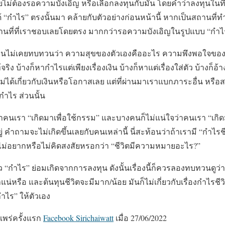
ยไม่ต้องรอความบังเอิญ หรือเลือกลงทุนกับมัน โดยคำว่าลงทุนในที
 “กำไร” ตรงนั้นมา คล้ายกับตัวอย่างก่อนหน้านี้ หากเป็นสถานที่ทำ
านที่ที่เราชอบเลยโดยตรง มากกว่ารอความบังเอิญในรูปแบบ “กำไร
ไม่เคยทบทวนว่า ความสุขของตัวเองคืออะไร ความพึงพอใจของตัวเ
ท้จริง บ้างก็หากำไรแต่เพียงเรื่องเงิน บ้างก็หาแต่เรื่องใส่ตัว บ้างก็อ
ไม่ได้เกี่ยวกับเงินหรือโอกาสเลย แต่ที่ผ่านมาเราแบกภาระอื่น หรือ
ำไร ส่วนนั้น
่าคนเรา “เกิดมาเพื่อใช้กรรม” และบางคนก็ไม่แน่ใจว่าคนเรา “เกิดม
ู่ คำถามจะไม่เกิดขึ้นเลยกับคนเหล่านี้ นี่สะท้อนว่าถ้าเรามี “กำไรช
ไม่อยากหรือไม่คิดสงสัยหรอกว่า “ชีวิตมีความหมายอะไร?”
 “กำไร” ย่อมเกิดจากการลงทุน ดังนั้นเรื่องนี้ก็ควรลองทบทวนดูว่า 
่าแน่หรือ และต้นทุนชีวิตจะมีมาก/น้อย มันก็ไม่เกี่ยวกับเรื่องกำไรชีว
ำไร” ให้ตัวเอง
พร่ครั้งแรก
Facebook Sirichaiwatt
เมื่อ 27/06/2022