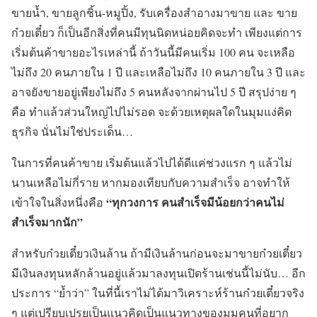
ขายน้ำ, ขายลูกชิ้น-หมูปิ้ง, รับเครื่องสำอางมาขาย และ ขาย
ก๋วยเตี๋ยว ก็เป็นอีกสิ่งที่คนมีทุนนิดหน่อยคิดจะทำ เพียงแต่การ
เริ่มต้นค้าขายอะไรเหล่านี้ ถ้าวันนี้มีคนเริ่ม 100 คน จะเหลือ
ไม่ถึง 20 คนภายใน 1 ปี และเหลือไม่ถึง 10 คนภายใน 3 ปี และ
อาจยังขายอยู่เพียงไม่ถึง 5 คนหลังจากผ่านไป 5 ปี สรุปง่าย ๆ
คือ ทำแล้วส่วนใหญ่ไปไม่รอด จะด้วยเหตุผลใดในมุมแง่คิด
ธุรกิจ นั่นไม่ใช่ประเด็น…
ในการที่คนค้าขาย เริ่มต้นแล้วไปได้ดีแค่ช่วงแรก ๆ แล้วไม่
นานเหลือไม่กี่ราย หากมองเทียบกับความสำเร็จ อาจทำให้
“ทุกวงการ คนสำเร็จมีน้อยกว่าคนไม่
เข้าใจในสิ่งหนึ่งคือ
สำเร็จมากนัก”
สำหรับก๋วยเตี๋ยวเงินล้าน ถ้ามีเงินล้านก่อนจะมาขายก๋วยเตี๋ยว
มีเงินลงทุนหลักล้านอยู่แล้วมาลงทุนเปิดร้านเช่นนี้ไม่นับ… อีก
ประการ “ย้ำว่า” ในที่นี้เราไม่ได้มาวิเคราะห์ร้านก๋วยเตี๋ยวจริง
ๆ แต่เปรียบเปรยเป็นแนวคิดเป็นแนวทางของมุมคนที่อยาก