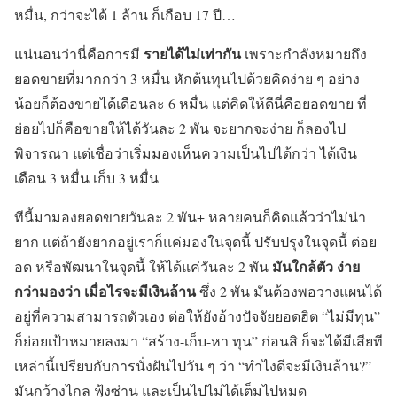
หมื่น, กว่าจะได้ 1 ล้าน ก็เกือบ 17 ปี…
รายได้ไม่เท่ากัน
แน่นอนว่านี่คือการมี
เพราะกำลังหมายถึง
ยอดขายที่มากกว่า 3 หมื่น หักต้นทุนไปด้วยคิดง่าย ๆ อย่าง
น้อยก็ต้องขายได้เดือนละ 6 หมื่น แต่คิดให้ดีนี่คือยอดขาย ที่
ย่อยไปก็คือขายให้ได้วันละ 2 พัน จะยากจะง่าย ก็ลองไป
พิจารณา แต่เชื่อว่าเริ่มมองเห็นความเป็นไปได้กว่า ได้เงิน
เดือน 3 หมื่น เก็บ 3 หมื่น
ทีนี้มามองยอดขายวันละ 2 พัน+ หลายคนก็คิดแล้วว่าไม่น่า
ยาก แต่ถ้ายังยากอยู่เราก็แค่มองในจุดนี้ ปรับปรุงในจุดนี้ ต่อย
มันใกล้ตัว ง่าย
อด หรือพัฒนาในจุดนี้ ให้ได้แค่วันละ 2 พัน
กว่ามองว่า เมื่อไรจะมีเงินล้าน
ซึ่ง 2 พัน มันต้องพอวางแผนได้
อยู่ที่ความสามารถตัวเอง ต่อให้ยังอ้างปัจจัยยอดฮิต “ไม่มีทุน”
ก็ย่อยเป้าหมายลงมา “สร้าง-เก็บ-หา ทุน” ก่อนสิ ก็จะได้มีเสียที
เหล่านี้เปรียบกับการนั่งฝันไปวัน ๆ ว่า “ทำไงดีจะมีเงินล้าน?”
มันกว้างไกล ฟุ้งซ่าน และเป็นไปไม่ได้เต็มไปหมด