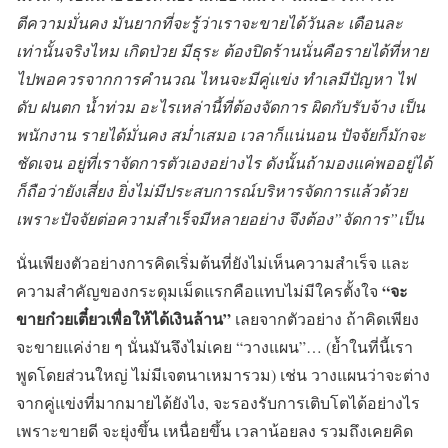
ตีความมั่นคง มันยากที่จะรู้ว่าเราจะขายได้วันละ เดือนละ
เท่านั้นจริงไหม เกิดป่วย มีธุระ ต้องปิดร้านนั่นคือรายได้ที่หาย
ไปพอควรจากการคำนวณ ไหนจะมีคู่แข่ง ทำเลมีปัญหา ไฟ
ดับ ฝนตก น้ำท่วม อะไรเหล่านี้ที่ต้องจัดการ ผิดกับรับจ้าง เป็น
พนักงาน รายได้มั่นคง สม่ำเสมอ เวลาก็แน่นอน ปัจจัยก็มักจะ
ชัดเจน อยู่ที่เราจัดการตัวเองอย่างไร ดังนั้นถ้ามองแค่พออยู่ได้
ก็ถือว่ายังเสี่ยง ยิ่งไม่มีประสบการณ์บริหารจัดการแล้วด้วย
เพราะปัจจัยต่อความสำเร็จมีหลายอย่าง จึงต้อง”จัดการ”เป็น
นั่นเพียงตัวอย่างการคิดเริ่มต้นที่ยังไม่เห็นความสำเร็จ และ
“จะ
ความสำคัญของกระดุมเม็ดแรกคือแทบไม่มีใครตั้งใจ
ขายก๋วยเตี๋ยวเพื่อให้ได้เงินล้าน”
เลยจากตัวอย่าง ถ้าคิดเพียง
จะขายแค่ง่าย ๆ นั่นมันจึงไม่เคย “วางแผน”… (ย้ำในที่นี้เรา
พูดโดยส่วนใหญ่ ไม่มีเจตนาเหมารวม) เช่น วางแผนว่าจะต่าง
จากคู่แข่งที่มากมายได้ยังไง, จะรองรับการเติบโตได้อย่างไร
เพราะขายดี จะยุ่งขึ้น เหนื่อยขึ้น เวลาน้อยลง รวมถึงเคยคิด