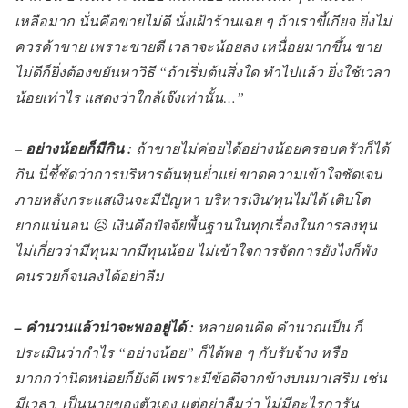
เหลือมาก นั่นคือขายไม่ดี นั่งเฝ้าร้านเฉย ๆ ถ้าเราขี้เกียจ ยิ่งไม่
ควรค้าขาย เพราะขายดี เวลาจะน้อยลง เหนื่อยมากขึ้น
ขาย
ไม่ดี
ก็ยิ่งต้อง
ขยัน
หาวิธี “ถ้าเริ่มต้นสิ่งใด ทำไปแล้ว ยิ่งใช้เวลา
น้อยเท่าไร แสดงว่าใกล้เจ๊งเท่านั้น…”
–
อย่างน้อยก็มีกิน :
ถ้าขายไม่ค่อยได้อย่างน้อยครอบครัวก็ได้
กิน นี่ชี้ชัดว่าการบริหารต้นทุนย่ำแย่ ขาดความเข้าใจชัดเจน
ภายหลังกระแสเงินจะมีปัญหา บริหารเงิน/ทุนไม่ได้ เติบโต
ยากแน่นอน 😥 เงินคือปัจจัยพื้นฐานในทุกเรื่องในการลงทุน
ไม่เกี่ยวว่ามีทุนมากมีทุนน้อย ไม่เข้าใจการจัดการยังไงก็พัง
คนรวยก็จนลงได้อย่าลืม
– คำนวนแล้วน่าจะพออยู่ได้ :
หลายคนคิด คำนวณเป็น ก็
ประเมินว่ากำไร “อย่างน้อย” ก็ได้พอ ๆ กับรับจ้าง หรือ
มากกว่านิดหน่อยก็ยังดี เพราะมีข้อดีจากข้างบนมาเสริม เช่น
มีเวลา, เป็นนายของตัวเอง แต่อย่าลืมว่า ไม่มีอะไรการัน