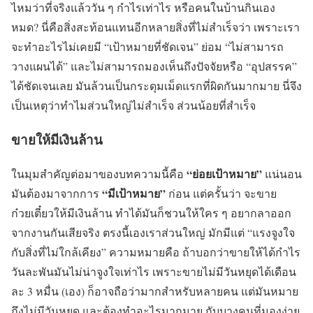
ไหมว่าที่จริงแล้ววัน ๆ กำไรเท่าไร หรือคนในบ้านกินเอง
หมด? นี่คือสิ่งสะท้อนแทนอีกหลายสิ่งที่ไม่สำเร็จว่า เพราะเรา
จะทำอะไรไม่เคยมี “เป้าหมายที่ชัดเจน” ย่อม “ไม่สามารถ
วางแผนได้” และไม่สามารถมองเห็นถึงปัจจัยหรือ “อุปสรรค”
ได้ชัดเจนเลย มันล้วนเป็นกระดุมเม็ดแรกที่ผิดกันมากมาย นี่จึง
เป็นเหตุว่าทำไมส่วนใหญ่ไม่สำเร็จ ส่วนน้อยที่สำเร็จ
ขายให้มีเงินล้าน
“ย่อยเป้าหมาย”
ในมุมสำคัญต่อมาของบทความนี้คือ
แน่นอน
“มีเป้าหมาย”
มันต้องมาจากการ
ก่อน แต่ครั้นว่า จะขาย
ก๋วยเตี๋ยวให้มีเงินล้าน ทำได้มันก็ชวนให้ใคร ๆ อยากลาออก
จากงานกันเสียจริง ตรงนี้เองเราส่วนใหญ่ มักมีแต่ “แรงจูงใจ
กับสิ่งที่ไม่ใกล้เคียง” ความหมายคือ ถ้าบอกว่าขายให้ได้กำไร
วันละพันมันไม่น่าจูงใจเท่าไร เพราะขายไม่มีวันหยุดได้เดือน
ละ 3 หมื่น (เอง) ก็อาจถือว่ามากสำหรับหลายคน แต่มันหมาย
ถึงไม่มีวันหยุด และต้องทำอะไรมากมาย กับบางคนที่มองง่าย