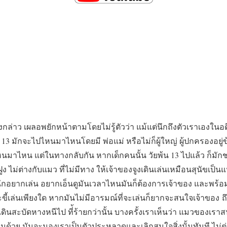
ล่าว เผลอพยักหน้าตามโดยไม่รู้ตัวว่า แม้แต่นึกถึงตัวเราเองในอด
ึง 13 มักจะไปไหนมาไหนโดยมี พ่อแม่ หรือไม่ก็ผู้ใหญ่ ผู้ปกครองอยู่
ปไหนมาไหน แต่ในทางกลับกัน หากเด็กคนนั้น วัยพ้น 13 ไปแล้ว ก็ม
ูง ไม่ต่างกับแมว ที่ไม่มีทาง ให้เจ้าของจูงเดินเล่นเหมือนสุนัขเป็นแน่ 
ข นึกอยากเล่น อยากเอ็นดูมันเวลาไหนมันก็ต้องการเจ้าของ และพร้
ะขี้เล่นเพียงใด หากมันไม่มีอารมณ์ที่จะเล่นก็ยากจะสนใจเจ้าของ ถึง
ดีเดินสะบัดหางหนีไป ที่้ร้ายกว่านั้น บางครั้งเราเห็นว่า แมวของเร
ด้วย มันจะมองเราเป็นตัวประหลาดและเลิกสนใจสิ่งนั้นทันที ไม่ต่างก