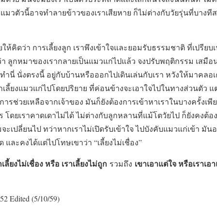
งแมวตัวนี้อาจทำลายข้าวของเราเสียหาย ก็ไม่ต่างกับวัยรุ่นที่บางทีส
้คิดว่า การเลี้ยงลูก เราพึงเข้าใจและยอมรับธรรมชาติ ที่เปรียบเป
ึงว่า ลูกหมาของเรากลายเป็นแมวแก่ไปแล้ว จงปรับพฤติกรรม เสมือนว่
นทำนี่ นั่งตรงนี้ อยู่กับบ้านหรือออกไปเดินเล่นกับเรา หวังให้มาคลอ
นมาเลี้ยงแมวแก่ไปโดยปริยาย ที่ค่อนข้างจะเอาใจไปในทางส่วนตัว แต
รการช่วยเหลือจากเจ้าของ มันก็ยังต้องการเข้าหาเราในบางครั้งเพีย
ร โดยเราคาดเดาไม่ได้ ไม่ต่างกับลูกหลานที่แม้โตวัยไป ก็ยังคงต
มจะเปลี่ยนไป ทว่าหากเราไม่เปิดรับเข้าใจ ไปบังคับแมวแก่เข้า มัน
 และคงได้แต่ไปโทษเขาว่า “เลี้ยงไม่เชื่อง”
เลี้ยงไม่เชื่อง หรือ เราเลี้ยงไม่ถูก
เขาเอาแต่ใจ หรือเราเอา
รวมถึง
52 Edited (5/10/59)