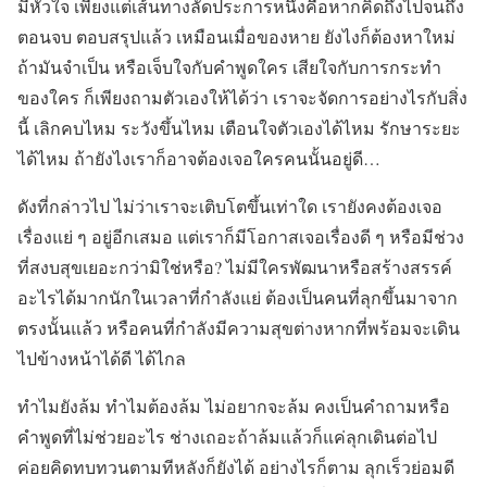
มีหัวใจ เพียงแต่เส้นทางลัดประการหนึ่งคือหากคิดถึงไปจนถึง
ตอนจบ ตอบสรุปแล้ว เหมือนเมื่อของหาย ยังไงก็ต้องหาใหม่
ถ้ามันจำเป็น หรือเจ็บใจกับคำพูดใคร เสียใจกับการกระทำ
ของใคร ก็เพียงถามตัวเองให้ได้ว่า เราจะจัดการอย่างไรกับสิ่ง
นี้ เลิกคบไหม ระวังขึ้นไหม เตือนใจตัวเองได้ไหม รักษาระยะ
ได้ไหม ถ้ายังไงเราก็อาจต้องเจอใครคนนั้นอยู่ดี…
ดังที่กล่าวไป ไม่ว่าเราจะเติบโตขึ้นเท่าใด เรายังคงต้องเจอ
เรื่องแย่ ๆ อยู่อีกเสมอ แต่เราก็มีโอกาสเจอเรื่องดี ๆ หรือมีช่วง
ที่สงบสุขเยอะกว่ามิใช่หรือ? ไม่มีใครพัฒนาหรือสร้างสรรค์
อะไรได้มากนักในเวลาที่กำลังแย่ ต้องเป็นคนที่ลุกขึ้นมาจาก
ตรงนั้นแล้ว หรือคนที่กำลังมีความสุขต่างหากที่พร้อมจะเดิน
ไปข้างหน้าได้ดี ได้ไกล
ทำไมยังล้ม ทำไมต้องล้ม ไม่อยากจะล้ม คงเป็นคำถามหรือ
คำพูดที่ไม่ช่วยอะไร ช่างเถอะถ้าล้มแล้วก็แค่ลุกเดินต่อไป
ค่อยคิดทบทวนตามทีหลังก็ยังได้ อย่างไรก็ตาม ลุกเร็วย่อมดี