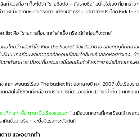
 ลิสท์ แปลทื่อ ๆ ก็จะได้ว่า “รายชื่อถัง – ถังรายชื่อ” แต่ไม่ใช่เลย ที่มาคร่
ว่า List นั้นความหมายตรงตัว แต่ถังเจ้ากรรม มีที่มาจากประโยค Kick the 
 list คือ “รายการที่อยากทำสำเร็จ หรือได้ทำก่อนที่จะตาย”
นผมไหมว่า แล้วทำไม Kick the bucket จึงแปลว่าตาย ลองค้นดูก็มีหลายท
ไปยืนบนถังก่อนพอเอาคอคล้องกบเชือกแล้วก็เตะถังออกห้อยตัวเอง.. บ้
จับมาทำอาหาร) มันจะ(ดิ้น)เตะราวนี้ตอนมันกำลังจะตาย อะไรก็ช่างเถอะครับ
แรกจากภาพยนตร์เรื่อง The bucket list ออกฉายปี ค.ศ. 2007 เป็นเรื่องราว
ดสินใจใช้ชีวิตที่เหลือ ตามรายการที่ตัวเองเขียน (ดารานำทั้ง 2 ผมชอบมากท
ร เกิด แก่ เจ็บ ตาย เป็นเรื่องธรรมดา
” เหมือนบทความที่เคยเขียนไว้ เพราะเร
เราคิดขึ้นมาจริง ๆ จะยิ่งมีแรงกระตุ้นทันที
่อนตาย และอยากทำ