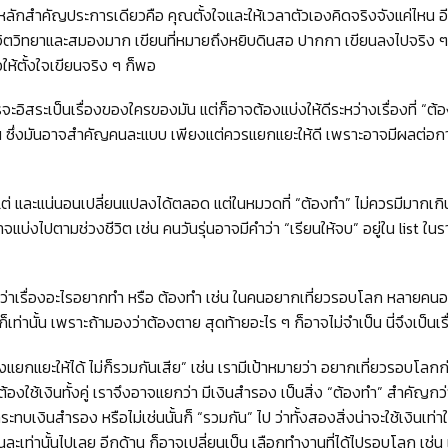
ีหลักสำคัญประการเดียวคือ คุณตั้งใจและให้เวลาตัวเองคิดจริงจังแค่ไหน อี
ิงจิตวิทยาและสมองมาก เขียนที่หมายถึงหยิบดินสอ ปากกา เขียนลงไปจริง ๆ
ให้ตั้งใจเขียนจริง ๆ ก็พอ
รจะอิสระเป็นเรื่องของใครของมัน แต่ก็อาจต้องแบ่งให้ดีระหว่างเรื่องที่ “ต
 ส่วน ซึ่งมันอาจสำคัญคนละแบบ เพียงแต่ควรแยกแยะให้ดี เพราะอาจมีผลต
ท้แต่ และแน่นอนเปลี่ยนแปลงได้ตลอด แต่ในหมวดที่ “ต้องทำ” ไม่ควรมีมากเกิน
แบ่งไปตามช่วงชีวิต เช่น คนวันรุ่นอาจมีคำว่า “เรียนให้จบ” อยู่ใน list ใน
งว่าเรื่องอะไรอยากทำ หรือ ต้องทำ เช่น ในคนอยากเที่ยวรอบโลก หลายคนอา
ก็เท่านั้น เพราะถ้ามองว่าต้องตาย สุดท้ายอะไร ๆ ก็อาจไม่จำเป็น นี่จึงเป็น
้องแยกแยะให้ได้ ไม่ก็รวมกันเสีย” เช่น เรามีเป้าหมายว่า อยากเที่ยวรอบโล
้องใช้เงินทั้งคู่ เราจึงอาจแยกว่า มีเงินสำรอง เป็นสิ่ง “ต้องทำ” สำคัญกว่
กระทบเงินสำรอง หรือไม่เช่นนั้นก็ “รวมกัน” ไป ว่าทั้งสองสิ่งน่าจะใช้เงินเท่
เดือนละเท่านั้นไปเลย อีกด้าน ก็อาจเปลี่ยนเป็น เลือกทำงานที่ได้ไปรอบโลก เช่