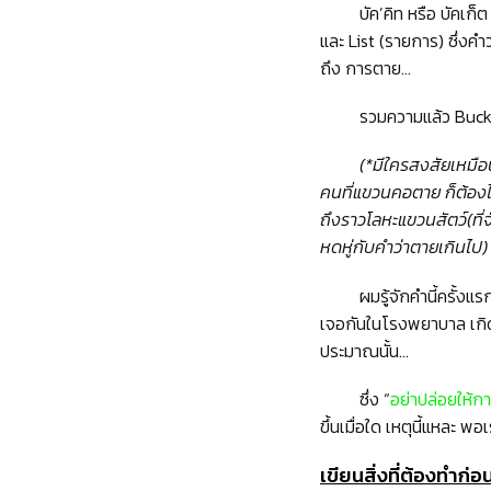
บัค’คิท หรือ บัคเก็ต
และ List (รายการ) ซึ่งคำ
ถึง การตาย…
รวมความแล้ว Bucket
(*มีใครสงสัยเหมือ
คนที่แขวนคอตาย ก็ต้อง
ถึงราวโลหะแขวนสัตว์(ที่
หดหู่กับคำว่าตายเกินไป)
ผมรู้จักคำนี้ครั้ง
เจอกันในโรงพยาบาล เกิดตั
ประมาณนั้น…
ซึ่ง “
อย่าปล่อยให้กา
ขึ้นเมื่อใด เหตุนี้แหละ พอ
เขียนสิ่งที่ต้องทำก