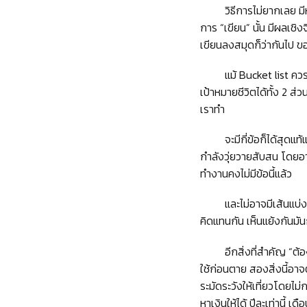
วิธีการไม่ยากเลย ม
การ “เขียน” นั้น มีผลเช
เขียนลงสมุดก็ว่ากันไป ขอ
แม้ Bucket list คว
เป้าหมายชีวิตได้ทั้ง 2
เราทำ
จะมีกี่ข้อก็ได้สุดแ
กำลังวุ่ยวายสับสน โดยอาจ
ทำงานคงไม่มีข้อนี้แล้ว
และไม่อาจมีเส้นแบ่
คิดแทนกัน เห็นแย้งกันมัน
อีกสิ่งที่สำคัญ “ต
ใช้ก่อนตาย สองสิ่งนี้อาจต
ระมัดระวังให้เที่ยวโดยไม่
หาเงินให้ได้ ปีละเท่านี้ 