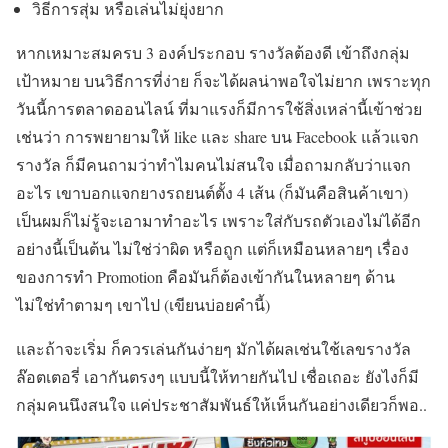
วิธีการสุ่ม หรือเล่นไม่ยุ่งยาก
หากเหมาะสมครบ 3 องค์ประกอบ รางวัลต้องดี เข้าถึงกลุ่ม
เป้าหมาย บนวิธีการที่ง่าย ก็จะได้ผลน่าพอใจไม่ยาก เพราะทุก
วันนี้การตลาดออนไลน์ ที่มาแรงก็มีการใช้สิ่งเหล่านี้เข้าช่วย
เช่นว่า การพยายามให้ like และ share บน Facebook แล้วแจก
รางวัล ก็มีคนถามว่าทำไมคนไม่สนใจ เมื่อถามกลับว่าแจก
อะไร เขาบอกแจกยางรถยนต์ตั้ง 4 เส้น (ก็มันคือสินค้าเขา)
เป็นผมก็ไม่รู้จะเอามาทำอะไร เพราะใส่กับรถตัวเองไม่ได้อีก
อย่างนี้เป็นต้น ไม่ใช่ว่าผิด หรือถูก แต่ก็เหมือนหลายๆ เรื่อง
ของการทำ Promotion คือมันก็ต้องเข้ากันในหลายๆ ด้าน
ไม่ใช่ทำตามๆ เขาไป (เขียนบ่อยคำนี้)
และถ้าจะเริ่ม ก็ควรเล่นกันง่ายๆ มักได้ผลเช่นใช้เลขรางวัล
ล๊อตเตอรี่ เอากันตรงๆ แบบนี้ให้ทายกันไป เชื่อเถอะ ยังไงก็มี
กลุ่มคนนึงสนใจ แค่ประชาสัมพันธ์ให้เห็นกันอย่างเดียวก็พอ..