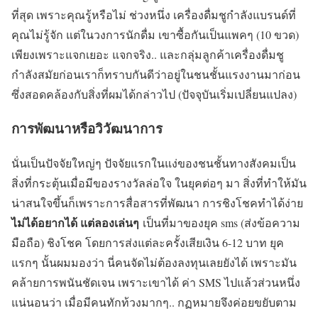
ที่สุด เพราะคุณรู้หรือไม่ ช่วงหนึ่ง เครื่องดื่มชูกำลังแบรนด์ที่
คุณไม่รู้จัก แต่ในวงการนักดื่ม เขาซื้อกันเป็นแพคๆ (10 ขวด)
เพียงเพราะแจกเยอะ แจกจริง.. และกลุ่มลูกค้าเครื่องดื่มชู
กำลังสมัยก่อนเราก็ทราบกันดีว่าอยู่ในชนชั้นแรงงานมาก่อน
ซึ่งสอดคล้องกับสิ่งที่ผมได้กล่าวไป (ปัจจุบันเริ่มเปลี่ยนแปลง)
การพัฒนาหรือวิวัฒนาการ
นั่นเป็นปัจจัยใหญ่ๆ ปัจจัยแรกในแง่ของชนชั้นทางสังคมเป็น
สิ่งที่กระตุ้นเมื่อมีของรางวัลล่อใจ ในยุคต่อๆ มา สิ่งที่ทำให้มัน
น่าสนใจขึ้นก็เพราะการสื่อสารที่พัฒนา การชิงโชคทำได้ง่าย
ไม่ได้อยากได้ แต่ลองเล่นๆ
เป็นที่มาของยุค sms (ส่งข้อความ
มือถือ) ชิงโชค โดยการส่งแต่ละครั้งเสียเงิน 6-12 บาท ยุค
แรกๆ นั้นผมมองว่า นี่คนจัดไม่ต้องลงทุนเลยยังได้ เพราะมัน
คล้ายการพนันชัดเจน เพราะเขาได้ ค่า SMS ไปแล้วส่วนหนึ่ง
แน่นอนว่า เมื่อมีคนทักท้วงมากๆ.. กฏหมายจึงค่อยขยับตาม