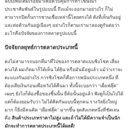
ฉบับเพิ่มเติมเรื่อยมาเพื่อควบคุมการทำโฆษณา
ประชาสัมพันธ์ในรูปแบบนี้ ถึงแม้จะออกมาอย่างไร ก็ไม่
สามารถปิดกั้นการชวนเชื่อเหล่านี้โดยตรงได้ ดังที่เห็นกันอยู่
และต่อต้านกันอยู่เนืองๆ อย่างไรก็ตามเรามาลองดูกันต่อว่า
อะไรคือปัจจัยของการตลาดรูปแบบนี้
ปัจจัยกลยุทธ์การตลาดประเภทนี้
คงไม่สามารถบอกที่มาที่ไปของการตลาดแบบชิงโชค เสี่ยง
ดวงได้ ผมเกิดมาก็ได้เห็น ได้ยิน หรือมันมีอยู่แล้ว แม้ว่าเราจะ
ตะแบงกันอย่างไร การชิงโชคก็คือการพนันประเภทหนึ่ง ที่
ต้องเสียเงินก่อนเพื่อหวังได้คืนมา ทั้งนี้จะบอกว่า “เผื่อฟลุ๊ค”
เฉยๆ ยังไงก็ต้องซื้อของชิ้นนั้น ยี่ห้อนั้นอยู่แล้ว ฟังดูก็เป็นไปได้
แต่ก็ต้องยอมรับว่า ไม่ได้คิดกันแบบนี้ทุกคน รางวัลยิ่งใหญ่
มาก ก็ยิ่งมีคนคิด “เผื่อฟลุ๊ค” มากขึ้น จุดสังเกตหนึ่งที่ชัดเจน
สินค้าประเภทราคาไม่สูง และถ้าไม่ได้มีความจำเป็นนัก
คือ
มักจะทำการตลาดประเภทนี้ได้ผลดี!