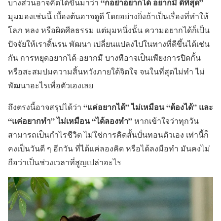
“ก็อย่าอยากได้ อยากมี ดีที่สุด”
บางส่วนอาจคิดได้ขึ้นมาว่า
มุมมองเช่นนี้ เบื้องต้นอาจดูดี โดยอย่างยิ่งถ้าเป็นเรื่องที่ทำให้
โลภ หลง หรือผิดศีลธรรม แต่มุมหนึ่งนั้น ความอยากได้ก็เป็น
ปัจจัยให้เราดิ้นรน พัฒนา เปลี่ยนแปลงไปในทางที่ดีขึ้นได้เช่น
กัน การหยุดอยากได้-อยากมี บางทีอาจเป็นเพียงการปิดกั้น
หรือสะสมปมความสิ้นหวังภายใต้จิตใจ จนในที่สุดไม่ทำ ไม่
พัฒนาอะไรเพื่อตัวเองเลย
“แค่อยากได้” ไม่เหมือน “ต้องได้” และ
ถึงตรงนี้อาจสรุปได้ว่า
“แค่อยากทำ” ไม่เหมือน “ได้ลองทำ”
หากเข้าใจว่าทุกวัน
สามารถเป็นกำไรชีวิต ไม่ใช่การคิดสั้นบั่นทอนตัวเอง เท่านี้ก็
คงเป็นวันดี ๆ อีกวัน ที่ได้แค่ลองคิด หรือได้ลงมือทำ มันคงไม่
ถือว่าเป็นช่วงเวลาที่สูญเปล่าอะไร