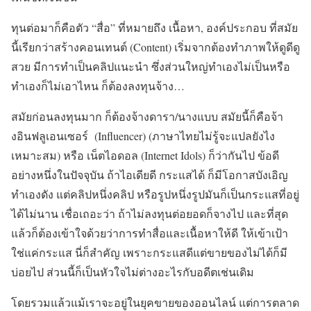
ทุนต่อมาก็คือตัว “สื่อ” ที่หมายถึง เนื้อหา, องค์ประกอบ ที่สมัย
นี้เรียกว่าสร้างคอนเทนต์ (Content) เริ่มจากต้องทำภาพให้ดูดีดู
สวย มีการทำเป็นคลิปแนะนำ ซึ่งส่วนใหญ่ทำเองไม่เป็นหรือ
ทำเองก็ไม่เอาไหน ก็ต้องลงทุนจ้าง…
สมัยก่อนลงทุนมาก ก็ต้องจ้างดารา/นางแบบ สมัยนี้ก็คือจ้า
งอินฟลูเอนเซอร์ (Influencer) (ภาษาไทยไม่รู้จะแปลยังไง
เหมาะสม) หรือ เน็ตไอดอล (Internet Idols) ก็ว่ากันไป ข้อดี
อย่างหนึ่งในปัจจุบัน ถ้าไอเดียดี กระแสได้ ก็มีโอกาสบังเอิญ
ทำเองดัง แต่คลิปหนึ่งคลิป หรือรูปหนึ่งรูปมันก็เป็นกระแสที่อยู่
ได้ไม่นาน เชื่อเถอะว่า ถ้าไม่ลงทุนต่อยอดก็จางไป และที่สุด
แล้วก็ต้องเข้าใจด้วยว่าการทำสื่อและเนื้อหาให้ดี ให้เข้าเป้า
ใช่แค่กระแส นี่ก็สำคัญ เพราะกระแสดีแต่ขายของไม่ได้ก็มี
บ่อยไป ส่วนนี้ก็เป็นหัวใจไม่ต่างอะไรกับอดีตเช่นเดิม
โดยรวมแล้วแม้เราจะอยู่ในยุคขายของออนไลน์ แต่การตลาด