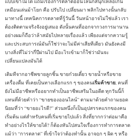
แบบเขาไม่ได้ แถมเรื่องการตลาดออนไลน์ก็สนุกเหลือเกิน
เหมือนเล่นม้าโยก คือ ปรับไป เปลี่ยนมา พลิกไปทางนั้นกลับ
มาทางนี้ เทคนิคการตลาดที่รู้วันนี้ วันหน้าอาจไม่ใช่แล้ว เรา
ต้องติดตามจริงจังอยู่เสมอ ดังนั้นคนที่ออกจากวงการมานาน
อย่างผมก็ถือว่าล้าสมัยไปหลายเรื่องแล้ว เพียงแต่จากความรู้
และประสบการณ์มันก็ใช่ว่าจะไม่มีค่าเสียทีเดียว มันยังคงมี
บางสิ่งที่ไม่ว่ากี่ปีผ่านไป มีอะไรเข้ามาก็ใช่ว่ามันจะ
เปลี่ยนแปลงมันได้
เดิมทีจากอาชีพขายลูกชิ้น ขายก๋วยเตี๋ยว ขายน้ำหรือขาย
เริ่มค้าขาย
เครื่องดื่ม ที่เคยเป็นทางเลือกแรก ๆ ของคน
, คนที่
ยังไม่มีอาชีพหรืออยากทำเป็นอาชีพเสริมในอดีต ทุกวันนี้ก็
แทนที่ด้วยคำว่า “ขายของออนไลน์” ตามมาด้วยคำถามยอด
นิยมที่ว่า “ขายอะไรดี?” ส่วนหนึ่งก็เป็นอุปสรรคแรกของคน
เริ่มต้น แต่สำหรับคนที่เริ่มขายไปแล้ว สิ่งที่ยากกว่าต่อมาคือ
ทำอย่างไรให้ขายได้? ก็ต้องหันไปสนใจเรื่องการทำการตลาด
แม้ว่า “การตลาด” ที่เข้าใจว่าต้องทำนั้น อาจถูก ๆ ผิด ๆ หรือ