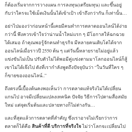
ก็ต้องเริ่มจากการวางแผน การลงทุน(เตรียมทุน) และขึ้นอยู่
กับว่าใครจะใช้เม็ดเงินนั้นได้เข้าเป้า เข้าถึงกว่ากัน ก็เท่านั้น…
อย่าไปมองว่าก่อนหน้านี้เคยมีคนทำการตลาดออนไลน์ได้ง่าย
กว่านี้ พึงควรเข้าใจว่าน่านน้ำใหม่แรก ๆ มีโอกาสให้ฉกฉวย
ได้เสมอ ถ้าคุณพอรู้จักคนทำธุรกิจ มีหลายคนเติบโตได้จาก
ออนไลน์เมื่อราวปี 2550 ต้น ๆ แต่วันนี้หลายรายไม่อยู่แล้ว
แข่งขันไม่เป็น ปรับตัวไม่ได้พอมีคู่แข่งตามมาโลกออนไลน์ก็สู้
เขาไม่ได้เจ๊งไป ดังที่เรากำลังพูดถึงปัจจุบันว่า “ในวันที่ใคร ๆ
ก็ขายของออนไลน์..”
ถึงตรงนี้เบื้องต้นคงพอเห็นว่า การตลาดแท้จริงไม่ได้เปลี่ยน
แกนไป อาจมีเปลี่ยนแปลงเทคนิค ปัจจัย วิธีการไปตามสื่อสมัย
ใหม่ แต่จุดเริ่มต้นและปลายทางก็ไม่ต่างกัน…
และที่สุดแล้วการตลาดที่สำคัญ ซึ่งเราอาจไม่เรียกว่าการ
สินค้าที่ดี บริการที่จริงใจ
ตลาดก็ได้คือ
ไม่ว่าโลกจะเปลี่ยนไป