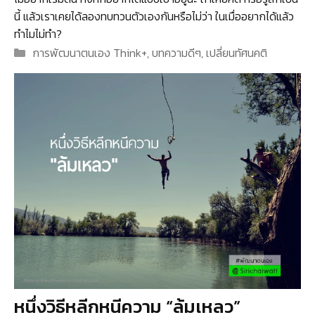
นี้ แล้วเราเคยได้ลองทบทวนตัวเองกันหรือไม่ว่า ในเมื่ออยากได้แล้ว
ทำไมไม่ทำ?
Categories
การพัฒนาตนเอง Think+
,
บทความดีๆ
,
เปลี่ยนทัศนคติ
หนึ่งวิธีหลีกหนีความ “ล้มเหลว”