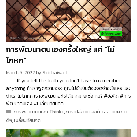
การพัฒนาตนเองครั้งใหญ่ แค่ “ไม่
โกหก”
March 5, 2022
by
Sirichaiwatt
If you tell the truth you don’t have to remember
anything ถ้าเราพูดความจริง คุณไม่จำเป็นต้องจดจำอะไรเลย และ
ถ้าเราไม่โกหก เราจะพัฒนาอะไรได้มากมายเชื่อไหม? #ข้อคิด #การ
พัฒนาตนเอง #เปลี่ยนทัศนคติ
Categories
การพัฒนาตนเอง Think+
,
การเปลี่ยนแปลงตัวเอง
,
บทความ
ดีๆ
,
เปลี่ยนทัศนคติ