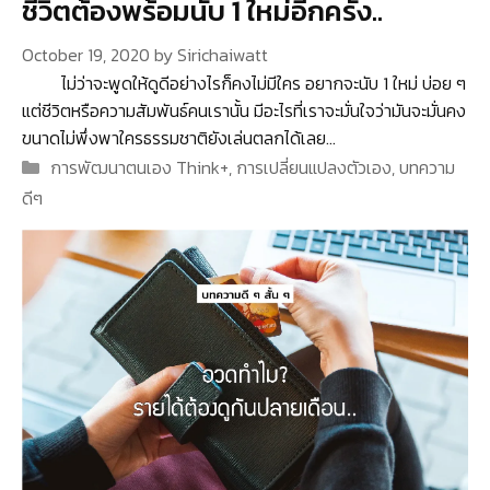
ชีวิตต้องพร้อมนับ 1 ใหม่อีกครั้ง..
October 19, 2020
by
Sirichaiwatt
ไม่ว่าจะพูดให้ดูดีอย่างไรก็คงไม่มีใคร อยากจะนับ 1 ใหม่ บ่อย ๆ
แต่ชีวิตหรือความสัมพันธ์คนเรานั้น มีอะไรที่เราจะมั่นใจว่ามันจะมั่นคง
ขนาดไม่พึ่งพาใครธรรมชาติยังเล่นตลกได้เลย…
Categories
การพัฒนาตนเอง Think+
,
การเปลี่ยนแปลงตัวเอง
,
บทความ
ดีๆ