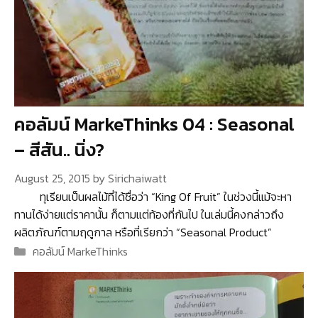
คอลัมน์ MarkeThinks 04 : Seasonal
– สีสัน.. นิ่ง?
August 25, 2015
by
Sirichaiwatt
ทุเรียนเป็นผลไม้ที่ได้ชื่อว่า “King Of Fruit” ในช่วงนี้แม้จะหา
ทานได้ง่ายแต่ราคานั้น ก็ตามแต่ท้องที่กันไป ในเล่มนี้คงกล่าวถึง
ผลิตภัณฑ์ตามฤดูกาล หรือที่เรียกว่า “Seasonal Product”
Categories
คอลัมน์ MarkeThinks