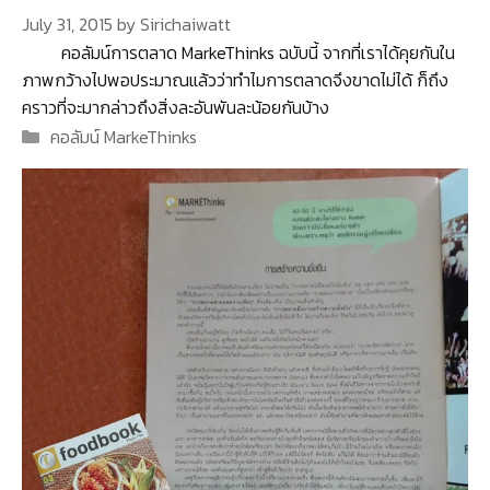
July 31, 2015
by
Sirichaiwatt
คอลัมน์การตลาด MarkeThinks ฉบับนี้ จากที่เราได้คุยกันใน
ภาพกว้างไปพอประมาณแล้วว่าทำไมการตลาดจึงขาดไม่ได้ ก็ถึง
คราวที่จะมากล่าวถึงสิ่งละอันพันละน้อยกันบ้าง
Categories
คอลัมน์ MarkeThinks