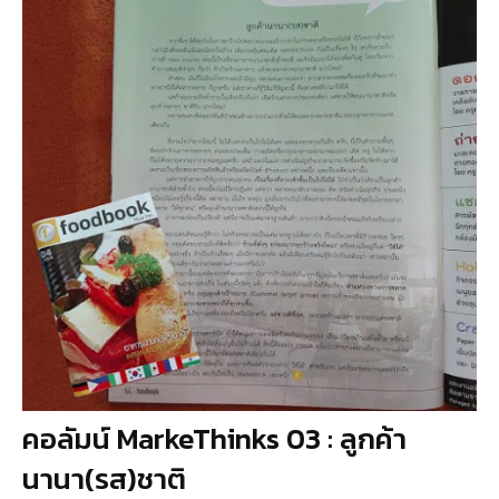
คอลัมน์ MarkeThinks 03 : ลูกค้า
นานา(รส)ชาติ