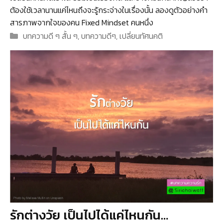
ต้องใช้เวลานานแค่ไหนถึงจะรู้กระจ่างในเรื่องนั้น ลองดูตัวอย่างคำ
สารภาพจากใจของคน Fixed Mindset คนหนึ่ง
Categories
บทความดี ๆ สั้น ๆ
,
บทความดีๆ
,
เปลี่ยนทัศนคติ
รักต่างวัย เป็นไปได้แค่ไหนกัน…