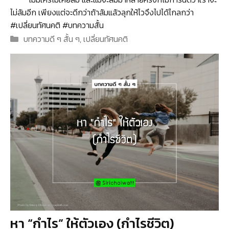
ไม่ล้มอีก เพียงแต่จะดีกว่าถ้าล้มแล้วลุกให้ไวจึงไปได้ไกลกว่า
#เปลี่ยนทัศนคติ #บทความสั้น
Categories
บทความดี ๆ สั้น ๆ
,
เปลี่ยนทัศนคติ
หา “กำไร” ให้ตัวเอง (กำไรชีวิต)