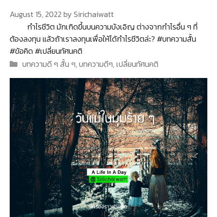
August 15, 2022
by
Sirichaiwatt
กำไรชีวิต มักเกิดขึ้นบนความบังเอิญ ต่างจากกำไรอื่น ๆ ที่
ต้องลงทุน แล้วถ้าเราลงทุนเพื่อให้ได้กำไรชีวิตล่ะ? #บทความสั้น
#ข้อคิด #เปลี่ยนทัศนคติ
Categories
บทความดี ๆ สั้น ๆ
,
บทความดีๆ
,
เปลี่ยนทัศนคติ