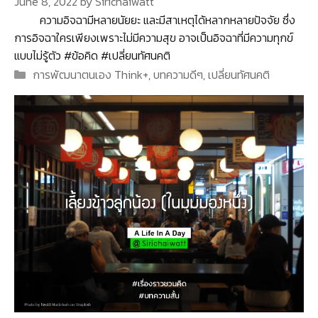
June 8, 2022
by
Sirichaiwatt
ความอิจฉามีหลายนัยยะ และมีสาเหตุได้หลากหลายปัจจัย ซึ่ง
การอิจฉาใครเพียงเพราะไม่มีความสุข อาจเป็นอิจฉาที่มีความทุกข์
แบบไม่รู้ตัว #ข้อคิด #เปลี่ยนทัศนคติ
Categories
การพัฒนาตนเอง Think+
,
บทความดีๆ
,
เปลี่ยนทัศนคติ