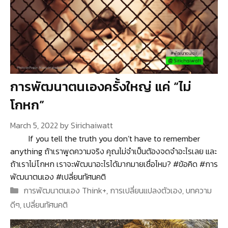
การพัฒนาตนเองครั้งใหญ่ แค่ “ไม่
โกหก”
March 5, 2022
by
Sirichaiwatt
If you tell the truth you don’t have to remember
anything ถ้าเราพูดความจริง คุณไม่จำเป็นต้องจดจำอะไรเลย และ
ถ้าเราไม่โกหก เราจะพัฒนาอะไรได้มากมายเชื่อไหม? #ข้อคิด #การ
พัฒนาตนเอง #เปลี่ยนทัศนคติ
Categories
การพัฒนาตนเอง Think+
,
การเปลี่ยนแปลงตัวเอง
,
บทความ
ดีๆ
,
เปลี่ยนทัศนคติ