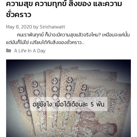
ความสุข ความทุกข์ สิ่งของ และความ
ชั่วคราว
May 8, 2020
by
Sirichaiwatt
คนเราพ้นทุกข์ ก็น่าจะมีความสุขแล้วจริงไหม? เหมือนจะแค่นั้น
แต่มันก็ไม่ใช่ เปรียบได้กับสิ่งของชั่วคราว…
Categories
A Life In A Day