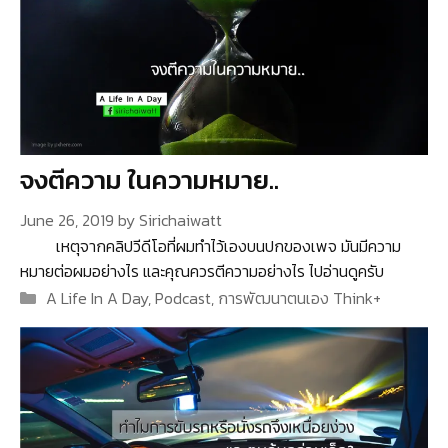
จงตีความ ในความหมาย..
June 26, 2019
by
Sirichaiwatt
เหตุจากคลิปวีดีโอที่ผมทำไว้เองบนปกของเพจ มันมีความ
หมายต่อผมอย่างไร และคุณควรตีความอย่างไร ไปอ่านดูครับ
Categories
A Life In A Day
,
Podcast
,
การพัฒนาตนเอง Think+