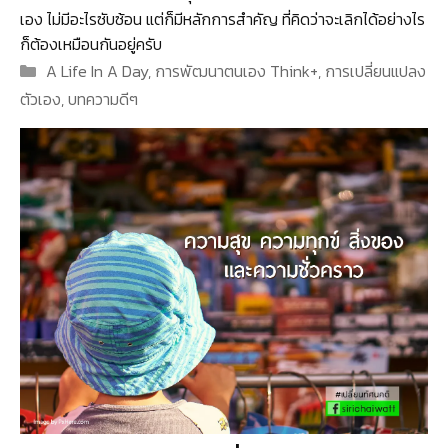
เอง ไม่มีอะไรซับซ้อน แต่ก็มีหลักการสำคัญ ที่คิดว่าจะเลิกได้อย่างไร
ก็ต้องเหมือนกันอยู่ครับ
Categories
A Life In A Day
,
การพัฒนาตนเอง Think+
,
การเปลี่ยนแปลง
ตัวเอง
,
บทความดีๆ