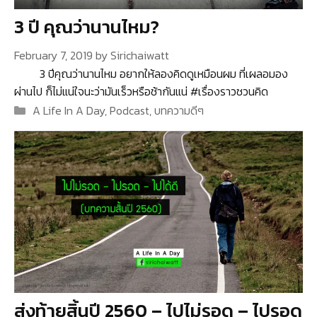
3 ปี คุณว่านานไหม?
February 7, 2019
by
Sirichaiwatt
3 ปีคุณว่านานไหม อยากให้ลองคิดดูเหมือนผม ที่เผลอมอง
ผ่านไป ก็ไม่แน่ใจนะว่ามันเร็วหรือช้ากันแน่ #เรื่องราวชวนคิด
Categories
A Life In A Day
,
Podcast
,
บทความดีๆ
ส่งท้ายสิ้นปี 2560 – ไปไม่รอด – ไปรอด