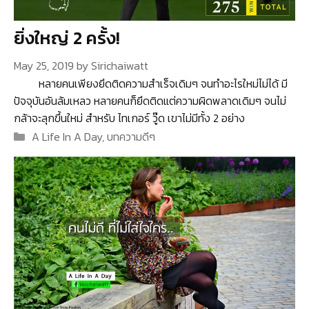
ยิ่งใหญ่ 2 ครั้ง!
May 25, 2019
by
Sirichaiwatt
หลายคนเพียงยึดติดความสำเร็จเดิมๆ จนทำอะไรใหม่ไม่ได้ มี
ปัจจุบันอันล้มเหลว หลายคนก็ยึดติดแต่ความผิดพลาดเดิมๆ จนไม่
กล้าจะลุกขึ้นใหม่ สำหรับ ไทเกอร์ วู๊ด เขาไม่มีทั้ง 2 อย่าง
Categories
A Life In A Day
,
บทความดีๆ