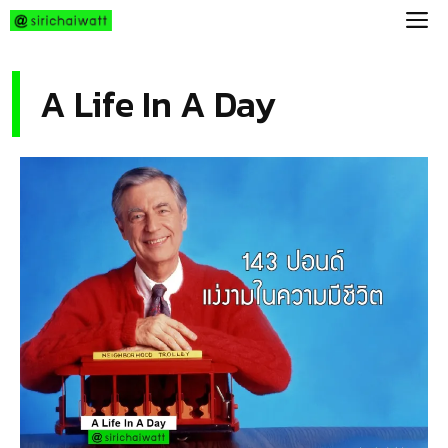
Skip
M
to
content
A Life In A Day